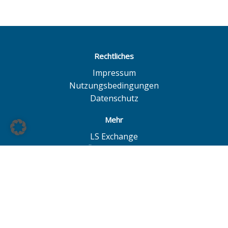
Rechtliches
Impressum
Nutzungsbedingungen
Datenschutz
Mehr
LS Exchange
BÖAG Börsen AG
Börse Hannover
Börse Düsseldorf
© BÖAG Börsen AG - Alle Angaben ohne Gewähr!