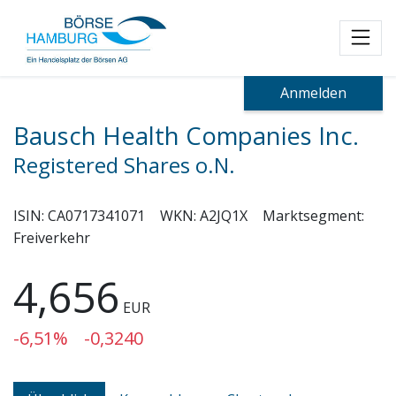
Toggl
Anmelden
Bausch Health Companies Inc.
Registered Shares o.N.
ISIN:
CA0717341071
WKN:
A2JQ1X
Marktsegment:
Freiverkehr
4,656
EUR
-6,51%
-0,3240