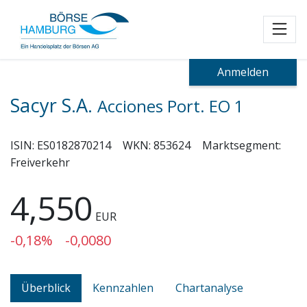
Toggl
Anmelden
Sacyr S.A.
Acciones Port. EO 1
ISIN:
ES0182870214
WKN:
853624
Marktsegment:
Freiverkehr
4,550
EUR
-0,18%
-0,0080
Überblick
Kennzahlen
Chartanalyse