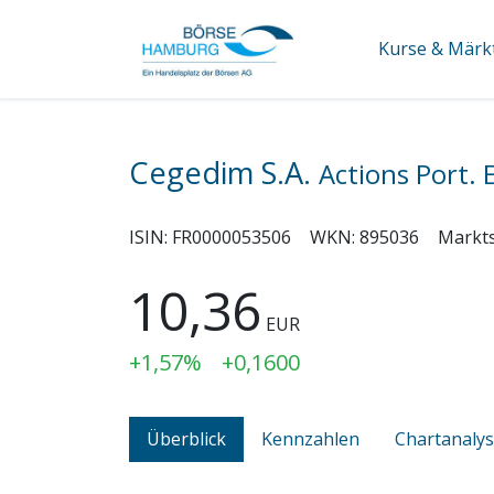
Kurse & Märk
Cegedim S.A.
Actions Port.
ISIN:
FR0000053506
WKN:
895036
Markt
10,36
EUR
+1,57%
+0,1600
Überblick
Kennzahlen
Chartanaly