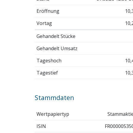
Eröffnung
10,
Vortag
10,
Gehandelt Stücke
Gehandelt Umsatz
Tageshoch
10,
Tagestief
10,
Stammdaten
Wertpapiertyp
Stammakti
ISIN
FR00000535