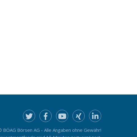
© BÖAG Börsen AG - Alle Angaben ohne Gewähr!