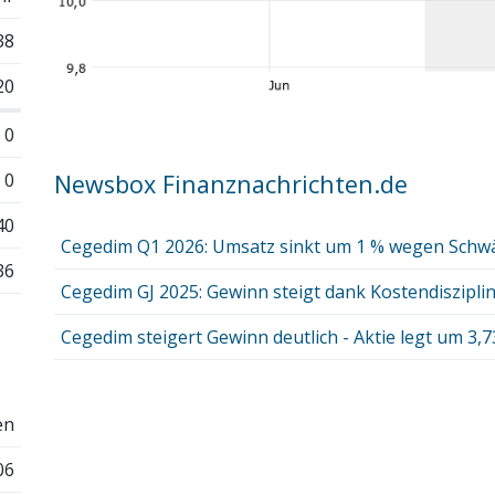
38
20
0
0
Newsbox Finanznachrichten.de
40
Cegedim Q1 2026: Umsatz sinkt um 1 % wegen Schwäc
36
Cegedim GJ 2025: Gewinn steigt dank Kostendiszipli
Cegedim steigert Gewinn deutlich - Aktie legt um 3,7
en
06