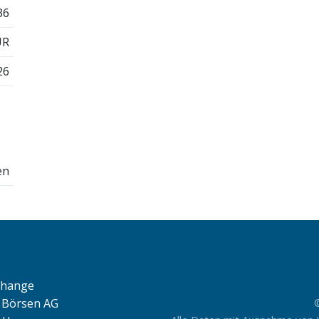
36
UR
26
en
change
Börsen AG