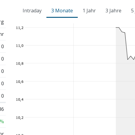
Intraday
3 Monate
1 Jahr
3 Jahre
5
rg
hr
0
0
0
0
0
36
 %
hr