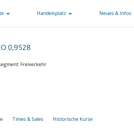
te
Handelsplatz
Neues & Infos
 EO 0,9528
segment:
Freiverkehr
se
Times & Sales
Historische Kurse