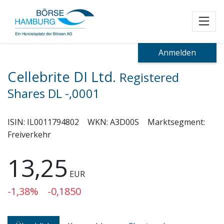
Toggl
Anmelden
Cellebrite DI Ltd.
Registered
Shares DL -,0001
ISIN:
IL0011794802
WKN:
A3D00S
Marktsegment:
Freiverkehr
13,25
EUR
-1,38%
-0,1850