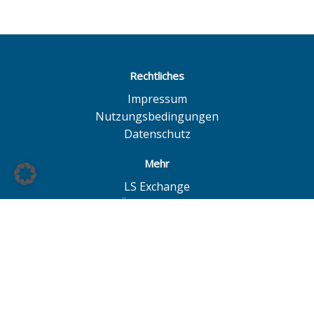
Rechtliches
Impressum
Nutzungsbedingungen
Datenschutz
Mehr
LS Exchange
BÖAG Börsen AG
Börse Hannover
Börse Düsseldorf
© BÖAG Börsen AG - Alle Angaben ohne Gewähr!