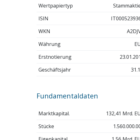
Wertpapiertyp
Stammakti
ISIN
IT00052393
WKN
A2DJ
Währung
E
Erstnotierung
23.01.20
Geschäftsjahr
31.1
Fundamentaldaten
Marktkapital.
132,41 Mrd. E
Stücke
1.560.000.0
Eigenkapital
1,56 Mrd. E