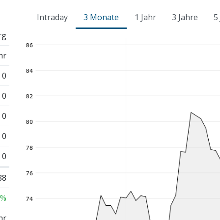
Intraday
3 Monate
1 Jahr
3 Jahre
5
rg
hr
0
0
0
0
0
88
 %
hr