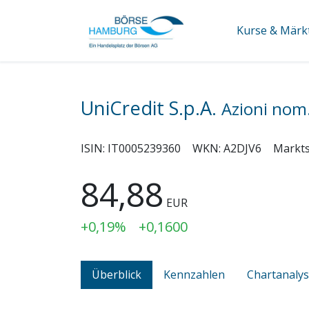
Kurse & Märk
UniCredit S.p.A.
Azioni nom.
ISIN:
IT0005239360
WKN:
A2DJV6
Markt
84,88
EUR
+0,19%
+0,1600
Überblick
Kennzahlen
Chartanaly