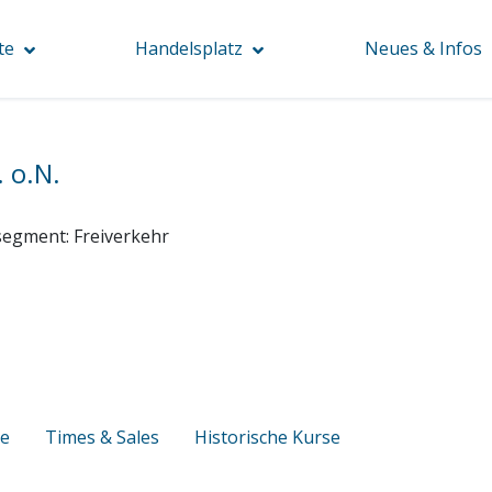
te
Handelsplatz
Neues & Infos
 o.N.
segment:
Freiverkehr
se
Times & Sales
Historische Kurse