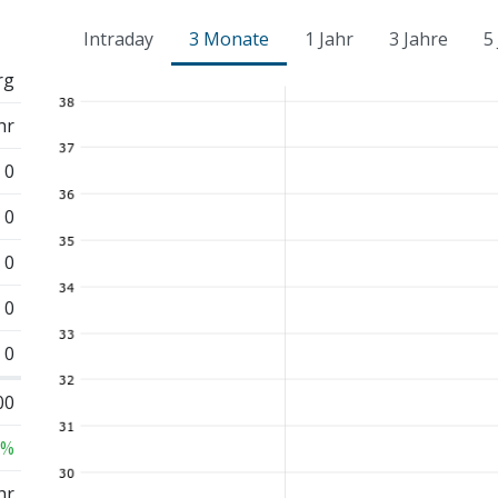
Intraday
3 Monate
1 Jahr
3 Jahre
5
rg
hr
0
0
0
0
0
00
 %
hr