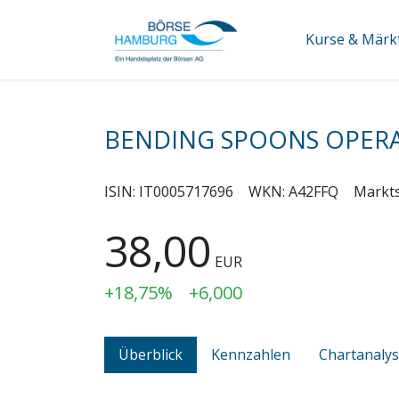
Kurse & Märk
BENDING SPOONS OPER
ISIN:
IT0005717696
WKN:
A42FFQ
Markt
38,00
EUR
+18,75%
+6,000
Überblick
Kennzahlen
Chartanaly