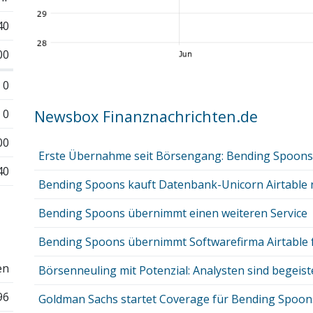
40
00
0
0
Newsbox Finanznachrichten.de
00
Erste Übernahme seit Börsengang: Bending Spoons 
40
Bending Spoons kauft Datenbank-Unicorn Airtable n
Bending Spoons übernimmt einen weiteren Service
Bending Spoons übernimmt Softwarefirma Airtable fü
en
Börsenneuling mit Potenzial: Analysten sind begeistert
96
Goldman Sachs startet Coverage für Bending Spoons