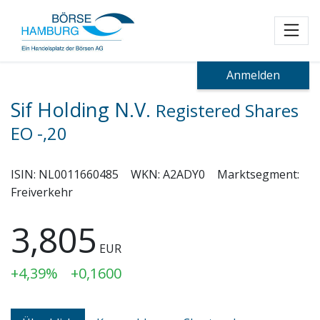
Toggl
Anmelden
Sif Holding N.V.
Registered Shares
EO -,20
ISIN:
NL0011660485
WKN:
A2ADY0
Marktsegment:
Freiverkehr
3,805
EUR
+4,39%
+0,1600