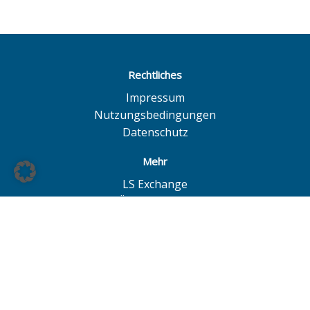
Rechtliches
Impressum
Nutzungsbedingungen
Datenschutz
Mehr
LS Exchange
BÖAG Börsen AG
Börse Hannover
Börse Düsseldorf
© BÖAG Börsen AG - Alle Angaben ohne Gewähr!