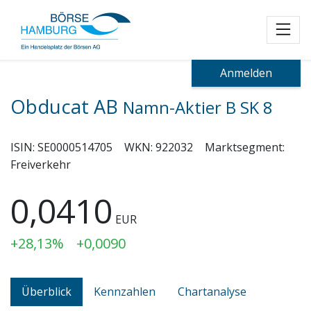
Toggl
Anmelden
Obducat AB
Namn-Aktier B SK 8
ISIN:
SE0000514705
WKN:
922032
Marktsegment:
Freiverkehr
0,0410
EUR
+28,13%
+0,0090
Überblick
Kennzahlen
Chartanalyse