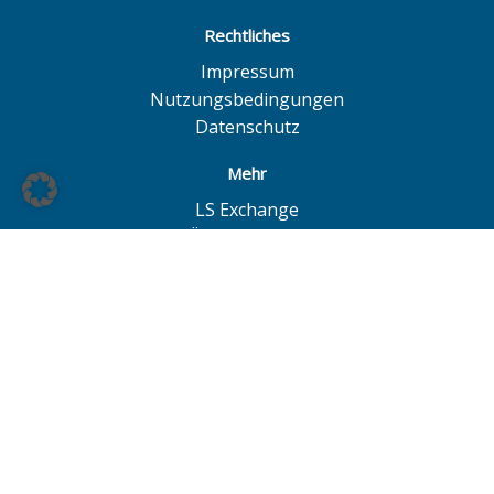
Rechtliches
Impressum
Nutzungsbedingungen
Datenschutz
Mehr
LS Exchange
BÖAG Börsen AG
Börse Hannover
Börse Düsseldorf
© BÖAG Börsen AG - Alle Angaben ohne Gewähr!
Alle Daten mit Ausnahme von Investmentfonds sind 15
Minuten zeitverzögert. Powered by
GOYAX.de