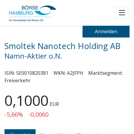
Toggl
Anmelden
Smoltek Nanotech Holding AB
Namn-Aktier o.N.
ISIN:
SE0010820381
WKN:
A2JFPH
Marktsegment:
Freiverkehr
0,1000
EUR
-5,66%
-0,0060