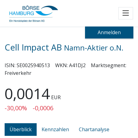
Toggl
Anmelden
Cell Impact AB
Namn-Aktier o.N.
ISIN:
SE0025940513
WKN:
A41DJ2
Marktsegment:
Freiverkehr
0,0014
EUR
-30,00%
-0,0006
Überblick
Kennzahlen
Chartanalyse