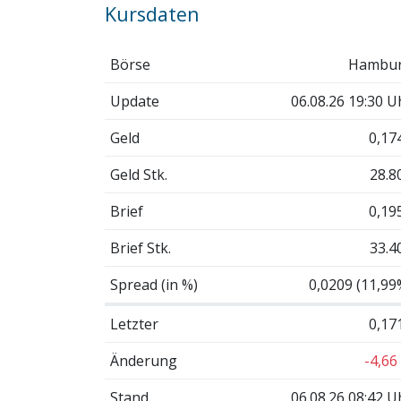
Kursdaten
Börse
Hambu
Update
06.08.26 19:30 U
Geld
0,17
Geld Stk.
28.8
Brief
0,19
Brief Stk.
33.4
Spread (in %)
0,0209 (11,99
Letzter
0,17
Änderung
-4,66
Stand
06.08.26 08:42 U