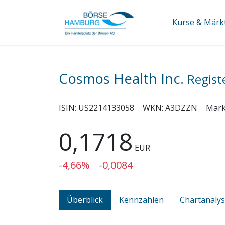
Kurse & Märk
Cosmos Health Inc.
Regist
ISIN:
US2214133058
WKN:
A3DZZN
Mark
0,1718
EUR
-4,66%
-0,0084
Überblick
Kennzahlen
Chartanaly