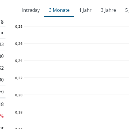
Intraday
3 Monate
1 Jahr
3 Jahre
5
rg
hr
43
00
52
00
%)
18
 %
hr