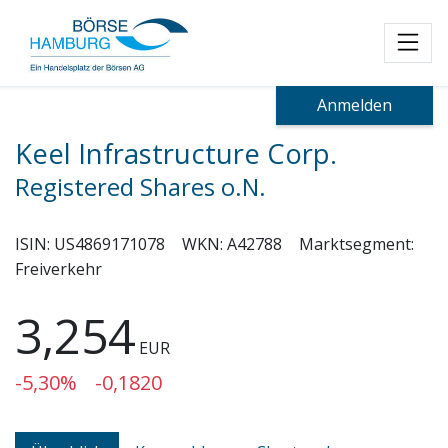
Toggl
Anmelden
Keel Infrastructure Corp.
Registered Shares o.N.
ISIN:
US4869171078
WKN:
A42788
Marktsegment:
Freiverkehr
3,254
EUR
-5,30%
-0,1820