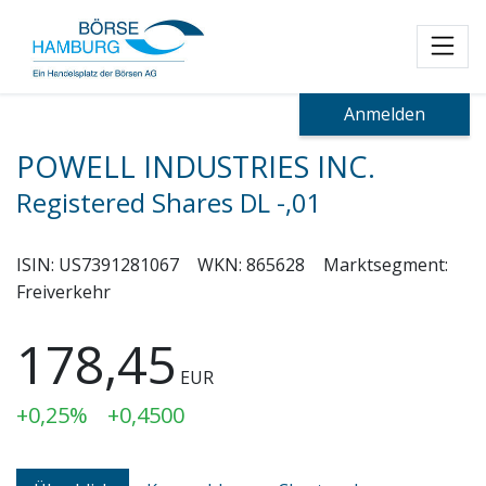
Toggl
Anmelden
POWELL INDUSTRIES INC.
Registered Shares DL -,01
ISIN:
US7391281067
WKN:
865628
Marktsegment:
Freiverkehr
178,45
EUR
+0,25%
+0,4500