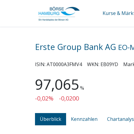
Kurse & Märk
Erste Group Bank AG
EO-M
ISIN:
AT0000A3FMV4
WKN:
EB09YD
Mar
97,065
%
-0,02%
-0,0200
Überblick
Kennzahlen
Chartanaly