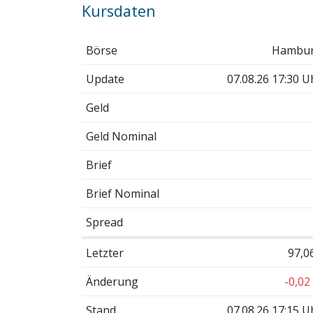
Kursdaten
Börse
Hambu
Update
07.08.26 17:30 U
Geld
Geld Nominal
Brief
Brief Nominal
Spread
Letzter
97,0
Änderung
-0,02
Stand
07.08.26 17:15 U