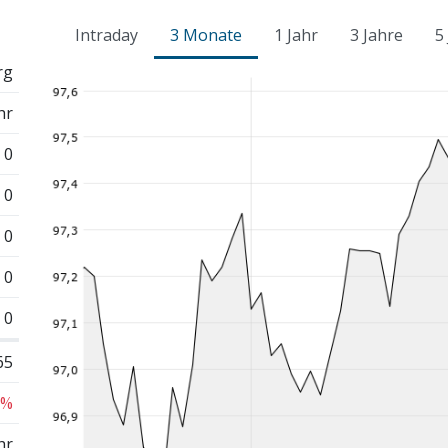
Intraday
3 Monate
1 Jahr
3 Jahre
5
rg
hr
0
0
0
0
0
65
 %
hr