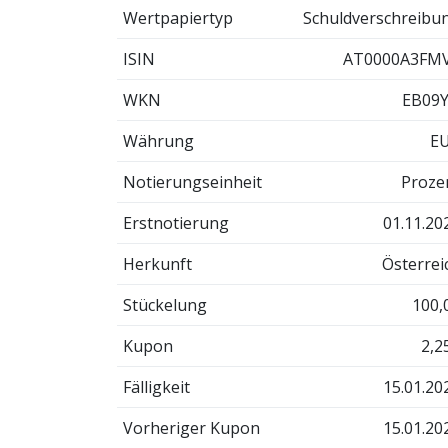
Wertpapiertyp
Schuldverschreibu
ISIN
AT0000A3FM
WKN
EB09
Währung
E
Notierungseinheit
Proze
Erstnotierung
01.11.20
Herkunft
Österrei
Stückelung
100,
Kupon
2,2
Fälligkeit
15.01.20
Vorheriger Kupon
15.01.20