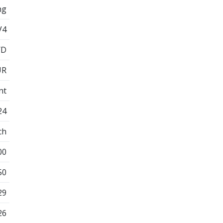
ng
V4
YD
UR
nt
24
ch
00
50
29
26