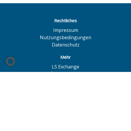
Rechtliches
Impressum
Nutzungsbedingungen
Datenschutz
Mehr
LS Exchange
BÖAG Börsen AG
Börse Hannover
Börse Düsseldorf
© BÖAG Börsen AG - Alle Angaben ohne Gewähr!
Alle Daten mit Ausnahme von Investmentfonds sind 15