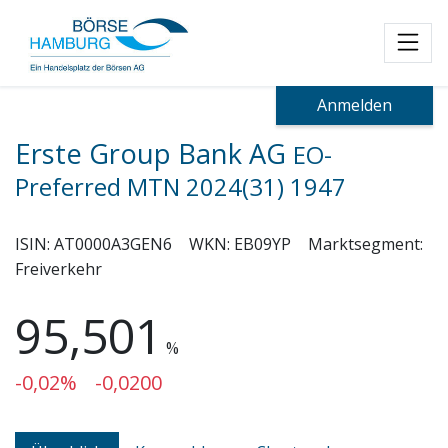
Toggl
Anmelden
Erste Group Bank AG
EO-
Preferred MTN 2024(31) 1947
ISIN:
AT0000A3GEN6
WKN:
EB09YP
Marktsegment:
Freiverkehr
95,501
%
-0,02%
-0,0200