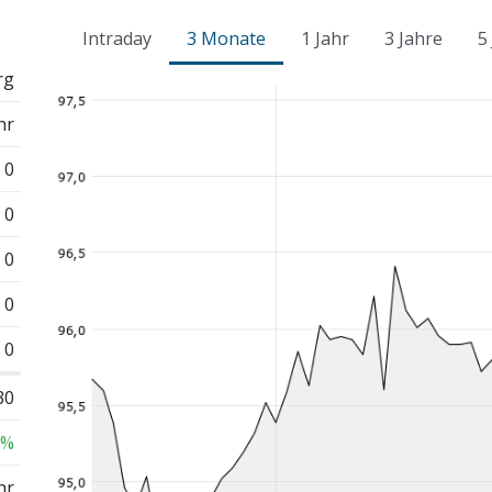
Intraday
3 Monate
1 Jahr
3 Jahre
5
rg
hr
0
0
0
0
0
30
 %
hr