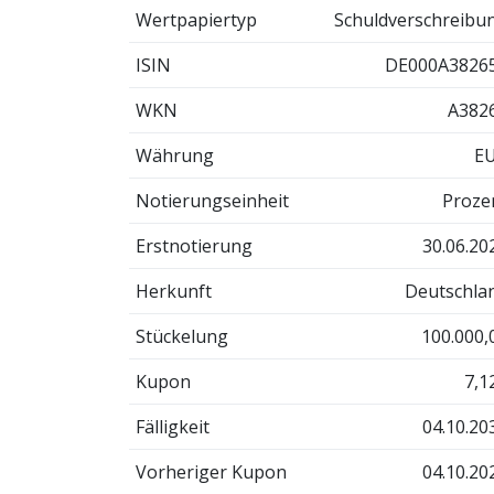
Wertpapiertyp
Schuldverschreibu
ISIN
DE000A3826
WKN
A382
Währung
E
Notierungseinheit
Proze
Erstnotierung
30.06.20
Herkunft
Deutschla
Stückelung
100.000,
Kupon
7,1
Fälligkeit
04.10.20
Vorheriger Kupon
04.10.20