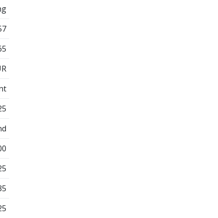
ng
57
65
UR
nt
25
nd
00
25
35
25