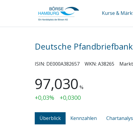
Kurse & Märk
Deutsche Pfandbriefban
ISIN:
DE000A382657
WKN:
A38265
Markt
97,030
%
+0,03%
+0,0300
Überblick
Kennzahlen
Chartanaly