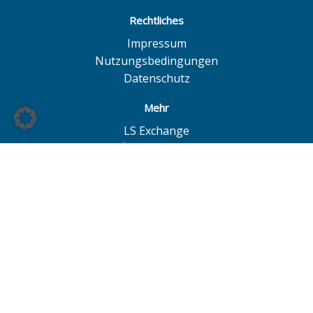
Rechtliches
Impressum
Nutzungsbedingungen
Datenschutz
Mehr
LS Exchange
BÖAG Börsen AG
Börse Hannover
Börse Düsseldorf
© BÖAG Börsen AG - Alle Angaben ohne Gewähr!
Alle Daten mit Ausnahme von Investmentfonds sind 15
Minuten zeitverzögert. Powered by
GOYAX.de