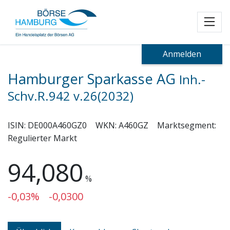
Toggl
Anmelden
Hamburger Sparkasse AG
Inh.-
Schv.R.942 v.26(2032)
ISIN:
DE000A460GZ0
WKN:
A460GZ
Marktsegment:
Regulierter Markt
94,080
%
-0,03%
-0,0300