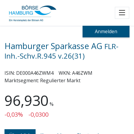
Toggl
Anmelden
Hamburger Sparkasse AG
FLR-
Inh.-Schv.R.945 v.26(31)
ISIN:
DE000A46ZWM4
WKN:
A46ZWM
Marktsegment:
Regulierter Markt
96,930
%
-0,03%
-0,0300