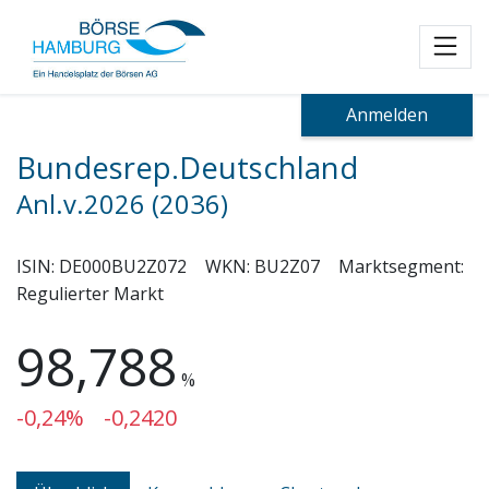
Toggl
Anmelden
Bundesrep.Deutschland
Anl.v.2026 (2036)
ISIN:
DE000BU2Z072
WKN:
BU2Z07
Marktsegment:
Regulierter Markt
98,788
%
-0,24%
-0,2420