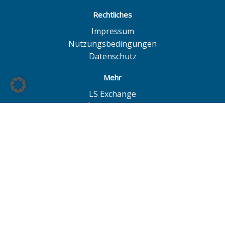
Rechtliches
Impressum
Nutzungsbedingungen
Datenschutz
Mehr
LS Exchange
BÖAG Börsen AG
Börse Hannover
Börse Düsseldorf
© BÖAG Börsen AG - Alle Angaben ohne Gewähr!
Alle Daten mit Ausnahme von Investmentfonds sind 15
Minuten zeitverzögert. Powered by
GOYAX.de