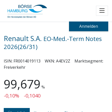
Toggl
Anmelden
Renault S.A.
EO-Med.-Term Notes
2026(26/31)
ISIN:
FR0014019113
WKN:
A4EV2Z
Marktsegment:
Freiverkehr
99,679
%
-0,10%
-0,1040