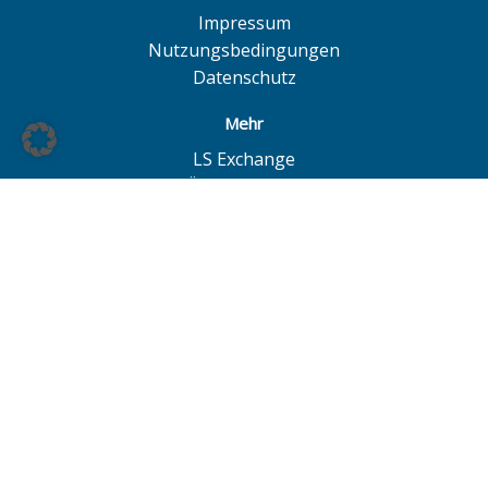
Impressum
Nutzungsbedingungen
Datenschutz
Mehr
LS Exchange
BÖAG Börsen AG
Börse Hannover
Börse Düsseldorf
© BÖAG Börsen AG - Alle Angaben ohne Gewähr!
Alle Daten mit Ausnahme von Investmentfonds sind 15
Minuten zeitverzögert. Powered by
GOYAX.de