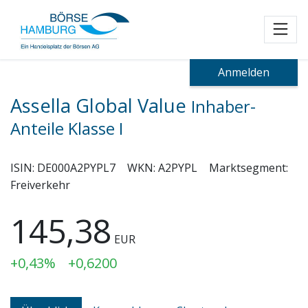
Toggl
Anmelden
Assella Global Value
Inhaber-
Anteile Klasse I
ISIN:
DE000A2PYPL7
WKN:
A2PYPL
Marktsegment:
Freiverkehr
145,38
EUR
+0,43%
+0,6200