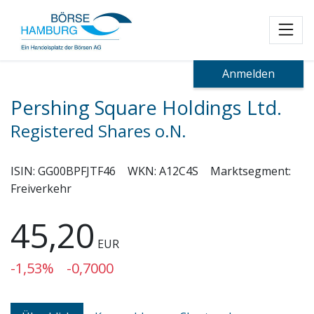
Toggl
Anmelden
Pershing Square Holdings Ltd.
Registered Shares o.N.
ISIN:
GG00BPFJTF46
WKN:
A12C4S
Marktsegment:
Freiverkehr
45,20
EUR
-1,53%
-0,7000