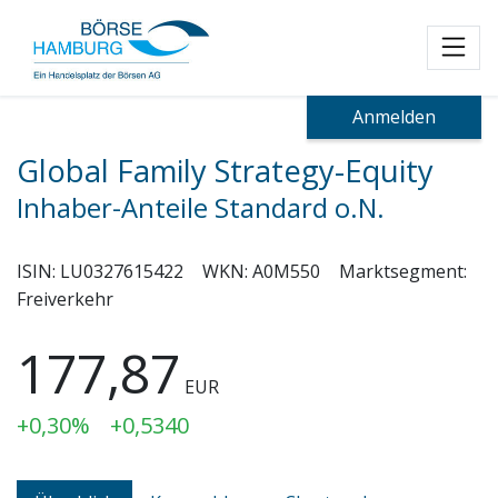
Toggl
Anmelden
Global Family Strategy-Equity
Inhaber-Anteile Standard o.N.
ISIN:
LU0327615422
WKN:
A0M550
Marktsegment:
Freiverkehr
177,87
EUR
+0,30%
+0,5340