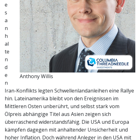
e
s
a
n
h
al
te
n
d
e
Anthony Willis
n
Iran-Konflikts legten Schwellenlandanleihen eine Rallye
hin. Lateinamerika bleibt von den Ereignissen im
Mittleren Osten unberührt, und selbst stark vom
Ölpreis abhängige Titel aus Asien zeigen sich
überraschend widerstandsfähig. Die USA und Europa
kämpfen dagegen mit anhaltender Unsicherheit und
hoher Inflation. Doch während Anleger in den USA mit