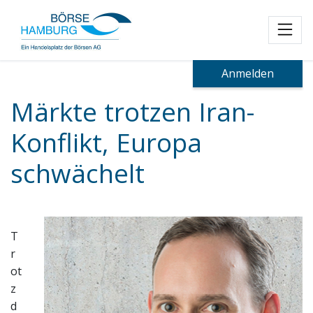
Toggl
Anmelden
Märkte trotzen Iran-
Konflikt, Europa
schwächelt
T
r
ot
z
d