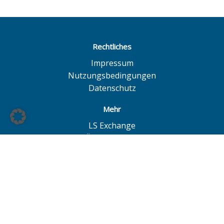
Rechtliches
Impressum
Nutzungsbedingungen
Datenschutz
Mehr
LS Exchange
BÖAG Börsen AG
Börse Hannover
Börse Düsseldorf
© BÖAG Börsen AG - Alle Angaben ohne Gewähr!