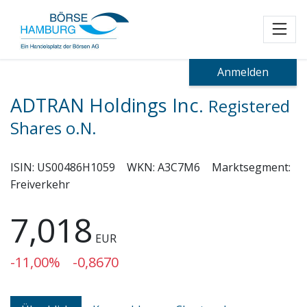
Toggl
Anmelden
ADTRAN Holdings Inc.
Registered
Shares o.N.
ISIN:
US00486H1059
WKN:
A3C7M6
Marktsegment:
Freiverkehr
7,018
EUR
-11,00%
-0,8670