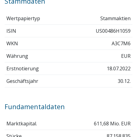
Stammdaten
Wertpapiertyp
Stammaktien
ISIN
US00486H1059
WKN
A3C7M6
Währung
EUR
Erstnotierung
18.07.2022
Geschäftsjahr
30.12.
Fundamentaldaten
Marktkapital.
611,68 Mio. EUR
Stücke
87.158.835