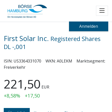
Toggl
Anmelden
First Solar Inc.
Registered Shares
DL -,001
ISIN:
US3364331070
WKN:
A0LEKM
Marktsegment:
Freiverkehr
221,50
EUR
+8,58%
+17,50