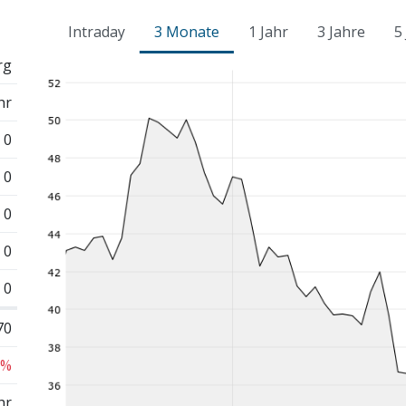
Intraday
3 Monate
1 Jahr
3 Jahre
5
rg
hr
0
0
0
0
0
70
 %
hr