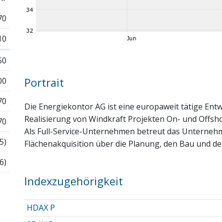
70
10
50
00
Portrait
70
Die Energiekontor AG ist eine europaweit tätige Entw
Realisierung von Windkraft Projekten On- und Offsho
70
Als Full-Service-Unternehmen betreut das Unterneh
5)
Flächenakquisition über die Planung, den Bau und de
6)
Indexzugehörigkeit
HDAX P