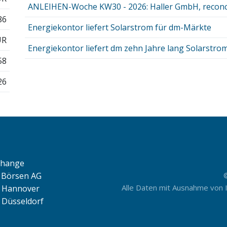
ANLEIHEN-Woche KW30 - 2026: Haller GmbH, reconce
86
Energiekontor liefert Solarstrom für dm-Märkte
UR
Energiekontor liefert dm zehn Jahre lang Solarstro
58
26
change
Börsen AG
Alle Daten mit Ausnahme von 
 Hannover
 Düsseldorf