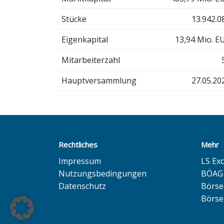
Stücke
13.942.0
Eigenkapital
13,94 Mio. E
Mitarbeiterzahl
Hauptversammlung
27.05.20
Rechtliches
Mehr
Impressum
LS Ex
Nutzungsbedingungen
BÖAG 
Datenschutz
Börse
Börse