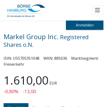
Toggl
Anmelden
Markel Group Inc.
Registered
Shares o.N.
ISIN:
US5705351048
WKN:
885036
Marktsegment:
Freiverkehr
1.610,00
EUR
-0,80%
-13,00