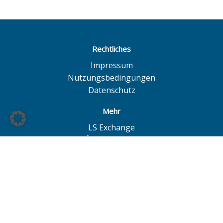
Rechtliches
Impressum
Nutzungsbedingungen
Datenschutz
Mehr
LS Exchange
BÖAG Börsen AG
Börse Hannover
Börse Düsseldorf
© BÖAG Börsen AG - Alle Angaben ohne Gewähr!