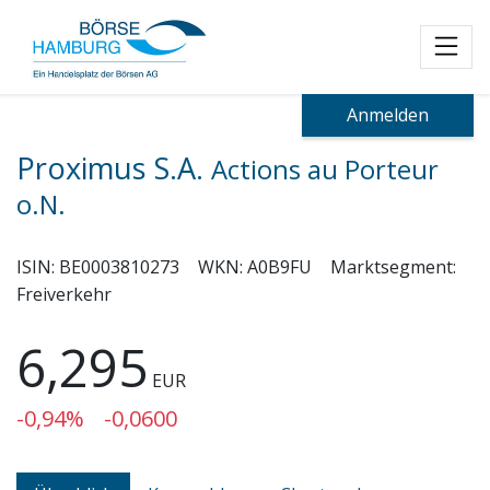
Toggl
Anmelden
Proximus S.A.
Actions au Porteur
o.N.
ISIN:
BE0003810273
WKN:
A0B9FU
Marktsegment:
Freiverkehr
6,295
EUR
-0,94%
-0,0600