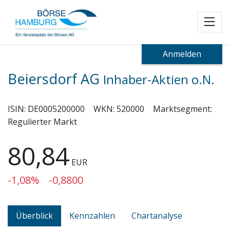
Toggl
Anmelden
Beiersdorf AG
Inhaber-Aktien o.N.
ISIN:
DE0005200000
WKN:
520000
Marktsegment:
Regulierter Markt
80,84
EUR
-1,08%
-0,8800
Überblick
Kennzahlen
Chartanalyse